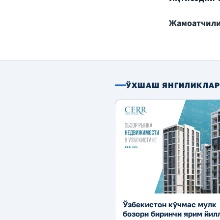
Жамоатчили
ЎХШАШ ЯНГИЛИКЛА
Ўзбекистон кўчмас мулк
бозори биринчи ярим йил