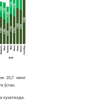
ни 20,7 минг
а ўсган.
а кузатилди.