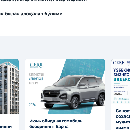
к билан алоқалар бўлими
Р
Саноа
соҳас
Июнь ойида автомобиль
муҳит
бозорининг барча
ликни
хизма