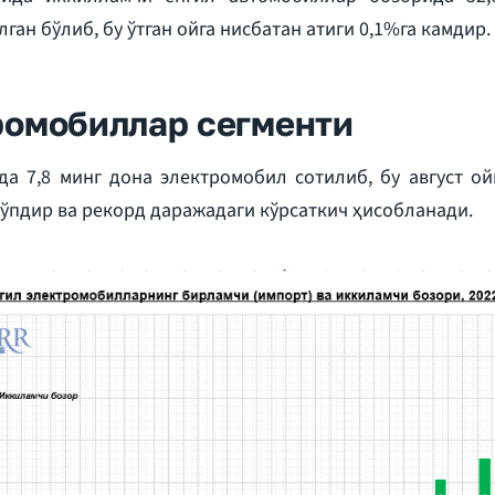
ган бўлиб, бу ўтган ойга нисбатан атиги 0,1%га камдир.
ромобиллар сегменти
да 7,8 минг дона электромобил сотилиб, бу август ой
кўпдир ва рекорд даражадаги кўрсаткич ҳисобланади.