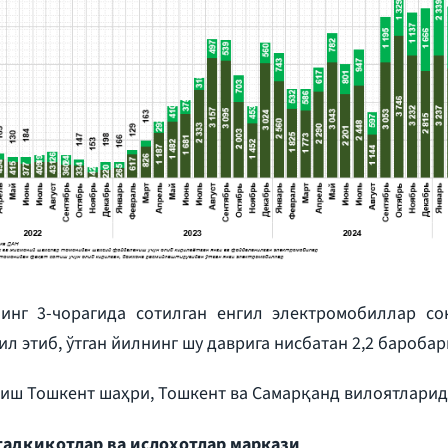
нг 3-чорагида сотилган енгил электромобиллар со
л этиб, ўтган йилнинг шу даврига нисбатан 2,2 баробарг
сиш Тошкент шаҳри, Тошкент ва Самарқанд вилоятларид
адқиқотлар ва ислоҳотлар маркази