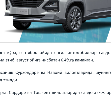
га кўра, сентябрь ойида енгил автомобиллар савдо
л этиб, август ойига нисбатан 6,4%га камайган.
асайиш Сурхондарё ва Навоий вилоятларида, шунинг
д этилди.
рга, Сирдарё ва Тошкент вилоятларида савдо ҳажмла