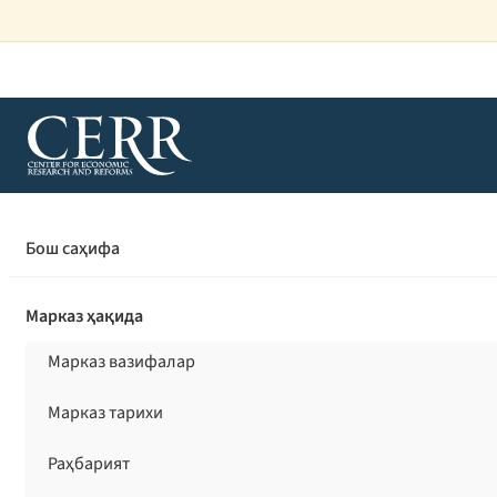
Бош саҳифа
/
Т
Бош саҳифа
кузатилди
Марказ ҳақида
ТАДҚИҚОТЛА
Марказ вазифалар
Сент
Марказ тарихи
бозо
Раҳбарият
савд