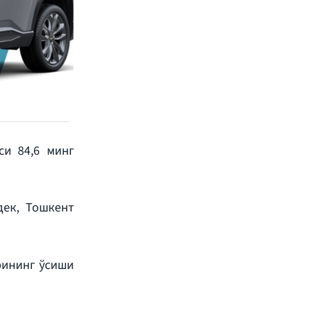
си 84,6 минг
дек, Тошкент
рининг ўсиши