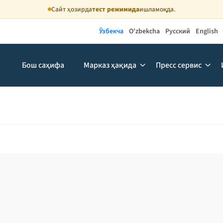
Сайт ҳозирда
тест режимида
ишламоқда.
Ўзбекча
O'zbekcha
Русский
English
Бош саҳифа
Марказ ҳақида
Пресс сервис
адқиқотлар
/
Сентябрь ойида автомобиль бозорида электромобиллар савдо
Р
ябрь ойида автомобил
рида электромобиллар
оси ўсиши кузатилди