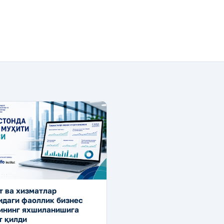
т ва хизматлар
идаги фаоллик бизнес
ининг яхшиланишига
т қилди