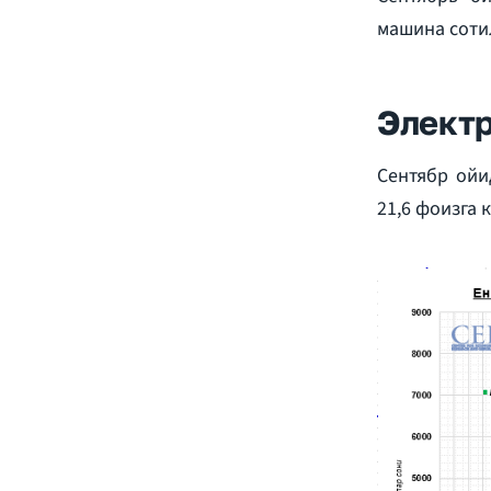
машина сотил
Элект
Сентябр ойи
21,6 фоизга 