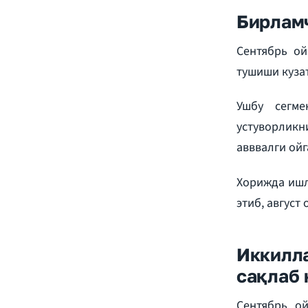
Бирламч
Сентябрь ой
тушиши кузат
Ушбу сегме
устуворликн
авввалги ойг
Хорижда ишл
этиб, август
Иккилл
сақлаб 
Сентябрь о