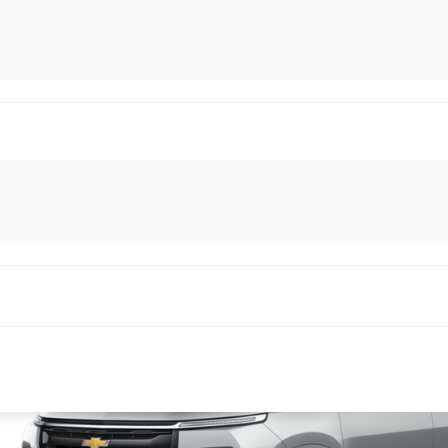
адқиқотлар ва ислоҳотлар маркази Ўзбекистондаги ав
микаси бўйича янгиланган таҳлилини тақдим этди.
ришлар
1 дақиқа ўқиш