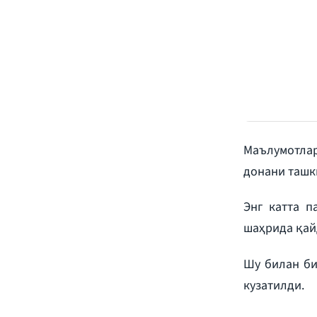
Маълумотлар
донани ташки
Энг катта п
шаҳрида қай
Шу билан би
кузатилди.