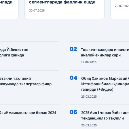
сегментларида фаоллик ошди
нлади
29.07.202
30.07.2026
02
ида Ўзбекистон
Тошкент халқаро инвести
рлиги ҳақида
амалий ечимлар сари
22.06.2026
04
 етакчи таҳлилий
Обид Хакимов Марказий 
анжуманда экспертлар фикр-
Иттифоқи билан ҳамкорл
гапирди (+Видео)
25.03.2025
06
сиё мамлакатлари билан 2024
2025 йил I чорак Ўзбекис
тенденциялар таҳлили
25.03.2025