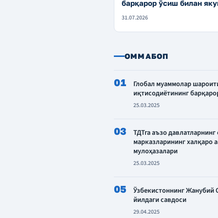
барқарор ўсиш билан яку
31.07.2026
ОММАБОП
01
Глобал муаммолар шароит
иқтисодиётининг барқаро
25.03.2025
03
ТДТга аъзо давлатларнинг
марказларининг халқаро 
мулоҳазалари
25.03.2025
05
Ўзбекистоннинг Жанубий О
йилдаги савдоси
29.04.2025