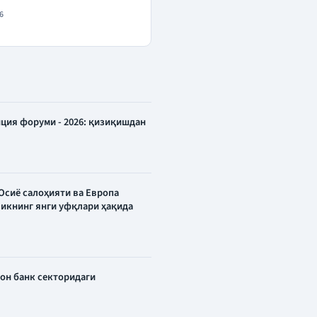
6
ция форуми - 2026: қизиқишдан
Осиё салоҳияти ва Европа
икнинг янги уфқлари ҳақида
тон банк секторидаги