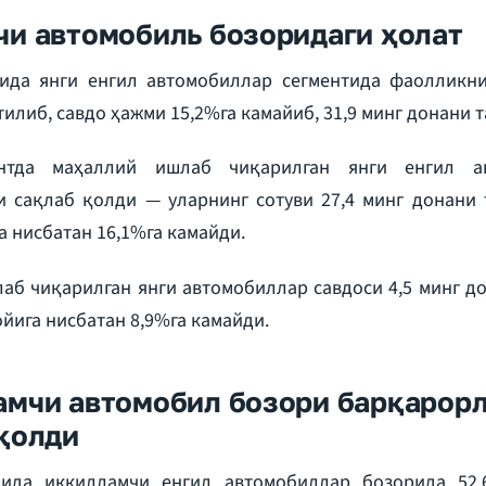
и автомобиль бозоридаги ҳолат
ида янги енгил автомобиллар сегментида фаолликн
илиб, савдо ҳажми 15,2%га камайиб, 31,9 минг донани т
нтда маҳаллий ишлаб чиқарилган янги енгил а
и сақлаб қолди — уларнинг сотуви 27,4 минг донани 
а нисбатан 16,1%га камайди.
аб чиқарилган янги автомобиллар савдоси 4,5 минг д
 ойига нисбатан 8,9%га камайди.
амчи автомобил бозори барқарор
қолди
йида иккилламчи енгил автомобиллар бозорида 52,