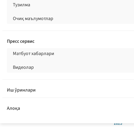
Тузилма
Иқтисодий т
Очиқ маълумотлар
бозори дина
23.10.2025
542 кў
Пресс сервис
Матбуот хабарлари
Видеолар
Иш ўринлари
Алоқа