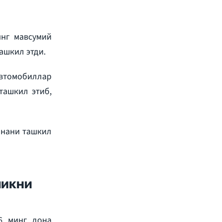
инг мавсумий
ашкил этди.
втомобиллар
ташкил этиб,
онани ташкил
ли
кни
6 минг дона