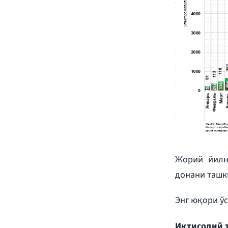
Жорий йилни
донани ташки
Энг юқори ў
Иқтисодий т